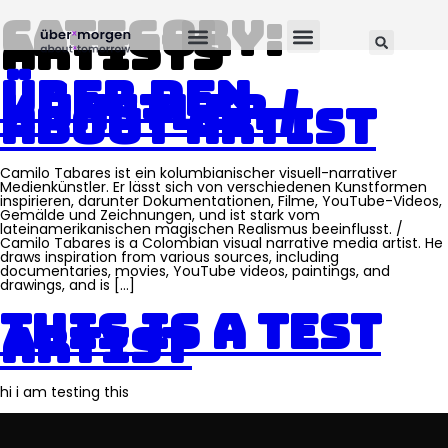
Category:
Artists
Über den
Künstler /
About Artist
Camilo Tabares ist ein kolumbianischer visuell-narrativer
Medienkünstler. Er lässt sich von verschiedenen Kunstformen
inspirieren, darunter Dokumentationen, Filme, YouTube-Videos,
Gemälde und Zeichnungen, und ist stark vom
lateinamerikanischen magischen Realismus beeinflusst. /
Camilo Tabares is a Colombian visual narrative media artist. He
draws inspiration from various sources, including
documentaries, movies, YouTube videos, paintings, and
drawings, and is […]
This is a test
artist
hi i am testing this